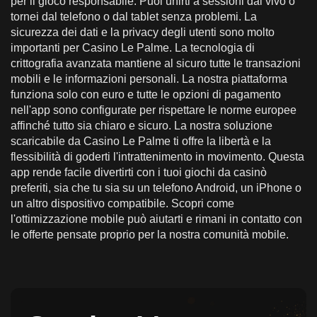
per il gioco responsabile. Puoi unirti a sessioni dal vivo o
tornei dal telefono o dal tablet senza problemi. La
sicurezza dei dati e la privacy degli utenti sono molto
importanti per Casino Le Palme. La tecnologia di
crittografia avanzata mantiene al sicuro tutte le transazioni
mobili e le informazioni personali. La nostra piattaforma
funziona solo con euro e tutte le opzioni di pagamento
nell'app sono configurate per rispettare le norme europee
affinché tutto sia chiaro e sicuro. La nostra soluzione
scaricabile da Casino Le Palme ti offre la libertà e la
flessibilità di goderti l'intrattenimento in movimento. Questa
app rende facile divertirti con i tuoi giochi da casinò
preferiti, sia che tu sia su un telefono Android, un iPhone o
un altro dispositivo compatibile. Scopri come
l'ottimizzazione mobile può aiutarti e rimani in contatto con
le offerte pensate proprio per la nostra comunità mobile.