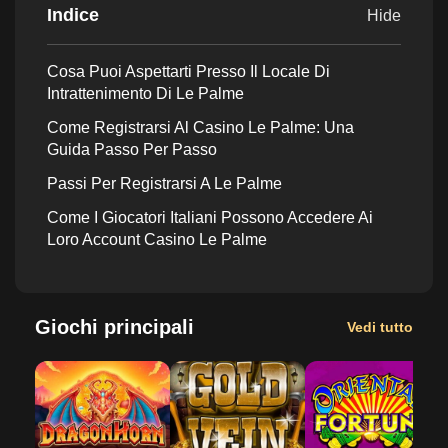
Indice
Hide
Cosa Puoi Aspettarti Presso Il Locale Di
Intrattenimento Di Le Palme
Come Registrarsi Al Casino Le Palme: Una
Guida Passo Per Passo
Passi Per Registrarsi A Le Palme
Come I Giocatori Italiani Possono Accedere Ai
Loro Account Casino Le Palme
Hai Problemi Ad Accedere Al Tuo Account?
Un'ampia Selezione Di Giochi Al Casino Le
Giochi principali
Vedi tutto
Palme
Ottieni Giri Gratuiti, Cashback E Tornei Quando
Ti Registri Al Casino Le Palme
Tornei E Ricompense Regolari