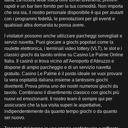
Casino Le Palme Per Il Gioco Responsabile
rapidi e un bar ben fornito per la tua comodità. Non importa
Forte Supporto Per La Politica 18+
che ora sia, il nostro personale disponibile è qui per aiutarti
con i programmi fedeltà, le prenotazioni per gli eventi e
Consigli E Strategie
qualsiasi altra domanda tu possa avere.
Programma Fedeltà E Suggerimenti Sui Bonus
I visitatori possono anche utilizzare parcheggi sorvegliati e
servizi navetta. Puoi giocare a giochi popolari come la
roulette elettronica, i terminali video lottery (VLT), le slot e i
classici giochi da tavolo online su Casino Le Palme Online
Italia. Il casinò si trova vicino all'Aeroporto d'Abruzzo e
dispone di ampio parcheggio e di un servizio navetta
gratuito. Casino Le Palme è il posto ideale se vuoi provare
la vera ospitalità italiana insieme a tantissimi giochi
divertenti. Prova prima uno dei nostri numerosi giochi da
tavolo. Combinano il divertimento classico con giochi più
nuovi ed emozionanti. Il nostro team è sempre qui per
assicurarsi che la tua visita superi le aspettative,
indipendentemente da quanto tempo giochi o da quanto
sei nuovo.