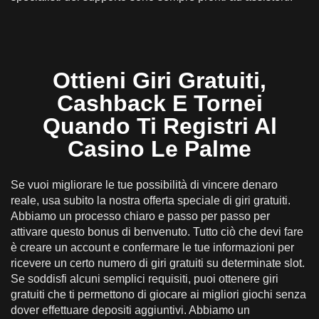
Ottieni Giri Gratuiti,
Cashback E Tornei
Quando Ti Registri Al
Casino Le Palme
Se vuoi migliorare le tue possibilità di vincere denaro
reale, usa subito la nostra offerta speciale di giri gratuiti.
Abbiamo un processo chiaro e passo per passo per
attivare questo bonus di benvenuto. Tutto ciò che devi fare
è creare un account e confermare le tue informazioni per
ricevere un certo numero di giri gratuiti su determinate slot.
Se soddisfi alcuni semplici requisiti, puoi ottenere giri
gratuiti che ti permettono di giocare ai migliori giochi senza
dover effettuare depositi aggiuntivi. Abbiamo un