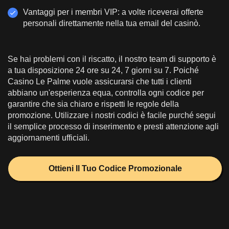
Vantaggi per i membri VIP: a volte riceverai offerte
personali direttamente nella tua email del casinò.
Se hai problemi con il riscatto, il nostro team di supporto è
a tua disposizione 24 ore su 24, 7 giorni su 7. Poiché
Casino Le Palme vuole assicurarsi che tutti i clienti
abbiano un'esperienza equa, controlla ogni codice per
garantire che sia chiaro e rispetti le regole della
promozione. Utilizzare i nostri codici è facile purché segui
il semplice processo di inserimento e presti attenzione agli
aggiornamenti ufficiali.
Ottieni Il Tuo Codice Promozionale