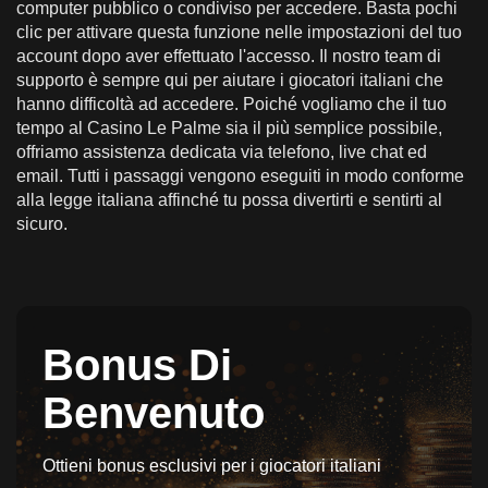
computer pubblico o condiviso per accedere. Basta pochi
clic per attivare questa funzione nelle impostazioni del tuo
account dopo aver effettuato l'accesso. Il nostro team di
supporto è sempre qui per aiutare i giocatori italiani che
hanno difficoltà ad accedere. Poiché vogliamo che il tuo
tempo al Casino Le Palme sia il più semplice possibile,
offriamo assistenza dedicata via telefono, live chat ed
email. Tutti i passaggi vengono eseguiti in modo conforme
alla legge italiana affinché tu possa divertirti e sentirti al
sicuro.
Bonus Di
Benvenuto
Ottieni bonus esclusivi per i giocatori italiani