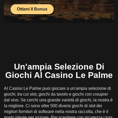
Ottieni Il Bonus
Un'ampia Selezione Di
Giochi Al Casino Le Palme
Al Casino Le Palme puoi giocare a un'ampia selezione di
giochi, tra cui slot, giochi da tavolo e giochi con croupier
dal vivo. Se cerchi una grande varietà di giochi, la nostra è
la migliore. Ci sono oltre 500 diversi giochi di slot dei
migliori fornitori di software nella nostra raccolta, che è il
posto ideale per iniziare. Per scegliere con sicurezza i tuoi