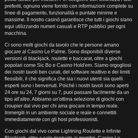
preferiti, ognuno viene fornito con informazioni complete su
linee di pagamento, funzionalità e puntate minime e
massime. Il nostro casinò garantisce che tutti i giochi siano
equi utilizzando numeri casuali e RTP pubblici per ogni
macchina.
Ci sono molti giochi da tavolo che le persone amano
giocare al Casino Le Palme. Sono disponibili diverse
versioni di blackjack, roulette e baccarat, oltre a giochi
popolari come Sic Bo e Casino Hold'em. Siamo orgogliosi
dei nostri tavoli ben curati, del software reattivo e dei limiti
flessibili, il che significa che sia i nuovi utenti sia quelli
esperti sono i benvenuti. Poiché i nostri tavoli sono aperti
24 ore su 24, 7 giorni su 7, puoi passare facilmente da un
tipo all'altro. Abbiamo un'ottima selezione di giochi con
croupier dal vivo per chi ama giocare in tempo reale.
Immergiti in un ambiente sociale e reale e connettiti
immediatamente con gli host professionisti.
Con giochi dal vivo come Lightning Roulette e Infinite
Blackjack, oltre a sale riservate ai membri, Casino Le