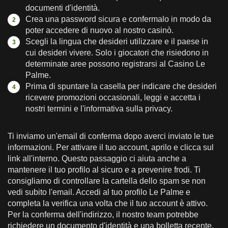
documenti d'identità.
Crea una password sicura e confermalo in modo da
poter accedere di nuovo al nostro casinò.
Scegli la lingua che desideri utilizzare e il paese in
cui desideri vivere. Solo i giocatori che risiedono in
determinate aree possono registrarsi al Casino Le
Palme.
Prima di spuntare la casella per indicare che desideri
ricevere promozioni occasionali, leggi e accetta i
nostri termini e l'informativa sulla privacy.
Ti inviamo un'email di conferma dopo averci inviato le tue
informazioni. Per attivare il tuo account, aprilo e clicca sul
link all'interno. Questo passaggio ci aiuta anche a
mantenere il tuo profilo al sicuro e a prevenire frodi. Ti
consigliamo di controllare la cartella dello spam se non
vedi subito l'email. Accedi al tuo profilo Le Palme e
completa la verifica una volta che il tuo account è attivo.
Per la conferma dell'indirizzo, il nostro team potrebbe
richiedere un documento d'identità e una bolletta recente.