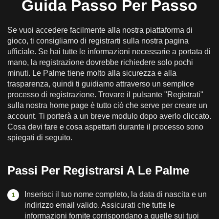
Guida Passo Per Passo
Se vuoi accedere facilmente alla nostra piattaforma di
gioco, ti consigliamo di registrarti sulla nostra pagina
ufficiale. Se hai tutte le informazioni necessarie a portata di
mano, la registrazione dovrebbe richiedere solo pochi
minuti. Le Palme tiene molto alla sicurezza e alla
trasparenza, quindi ti guidiamo attraverso un semplice
processo di registrazione. Trovare il pulsante "Registrati"
sulla nostra home page è tutto ciò che serve per creare un
account. Ti porterà a un breve modulo dopo averlo cliccato.
Cosa devi fare e cosa aspettarti durante il processo sono
spiegati di seguito.
Passi Per Registrarsi A Le Palme
Inserisci il tuo nome completo, la data di nascita e un
indirizzo email valido. Assicurati che tutte le
informazioni fornite corrispondano a quelle sui tuoi