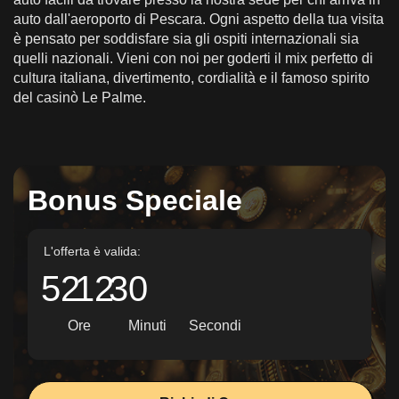
auto dall'aeroporto di Pescara. Ogni aspetto della tua visita
è pensato per soddisfare sia gli ospiti internazionali sia
quelli nazionali. Vieni con noi per goderti il mix perfetto di
cultura italiana, divertimento, cordialità e il famoso spirito
del casinò Le Palme.
Bonus Speciale
L'offerta è valida:
52
12
29
Ore
Minuti
Secondi